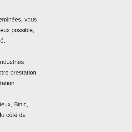
heminées, vous
ieux possible,
té.
ndustries
tre prestation
tation
eux, Binic,
du côté de