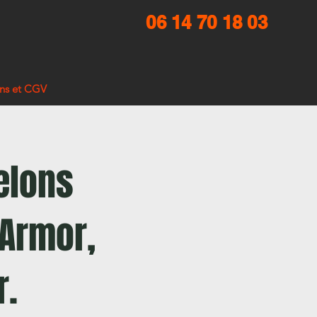
06 14 70 18 03
ns et CGV
elons
'Armor,
r.