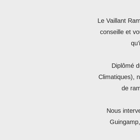
​Le Vaillant R
conseille et v
qu’
Diplômé d
Climatiques), n
de ram
Nous interv
Guingamp, 